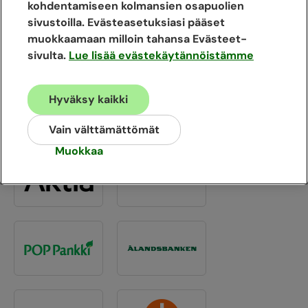
kohdentamiseen kolmansien osapuolien
sivustoilla. Evästeasetuksiasi pääset
TAI
muokkaamaan milloin tahansa Evästeet-
sivulta.
Lue lisää evästekäytännöistämme
Henkilön tunnistautuminen
Hyväksy kaikki
Voit tunnistautua myös yrityksen edustajana,
jos sinulla on jo yrityksen Caruna Plus -
Vain välttämättömät
tunnus.
Muokkaa