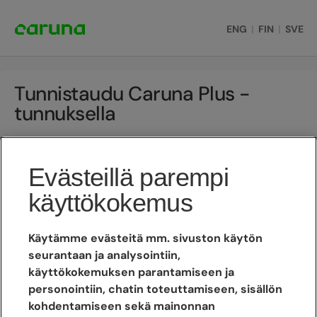
ENG
|
FIN
|
SVE
Tunnistaudu Caruna Plus -
tunnuksella
Sähköpostiosoite
Evästeillä parempi
käyttökokemus
Salasana
Unohtuiko salasana?
Käytämme evästeitä mm. sivuston käytön
seurantaan ja analysointiin,
käyttökokemuksen parantamiseen ja
Kirjaudu
personointiin, chatin toteuttamiseen, sisällön
kohdentamiseen sekä mainonnan
Luo Caruna Plus -tunnus