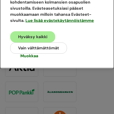
kohdentamiseen kolmansien osapuolien
sivustoilla. Evästeasetuksiasi pääset
TAI
muokkaamaan milloin tahansa Evästeet-
sivulta.
Lue lisää evästekäytännöistämme
Henkilön tunnistautuminen
Hyväksy kaikki
Voit tunnistautua myös yrityksen edustajana,
jos sinulla on jo yrityksen Caruna Plus -
Vain välttämättömät
tunnus.
Muokkaa