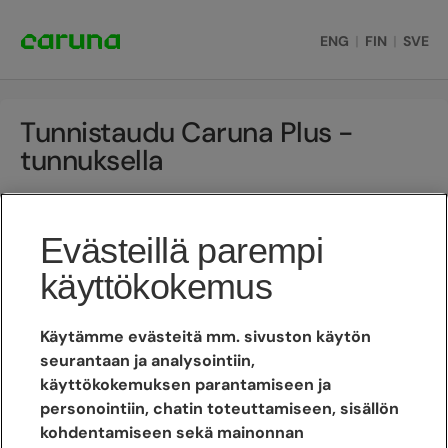
ENG
|
FIN
|
SVE
Tunnistaudu Caruna Plus -
tunnuksella
Sähköpostiosoite
Evästeillä parempi
käyttökokemus
Salasana
Unohtuiko salasana?
Käytämme evästeitä mm. sivuston käytön
seurantaan ja analysointiin,
käyttökokemuksen parantamiseen ja
Kirjaudu
personointiin, chatin toteuttamiseen, sisällön
kohdentamiseen sekä mainonnan
Luo Caruna Plus -tunnus